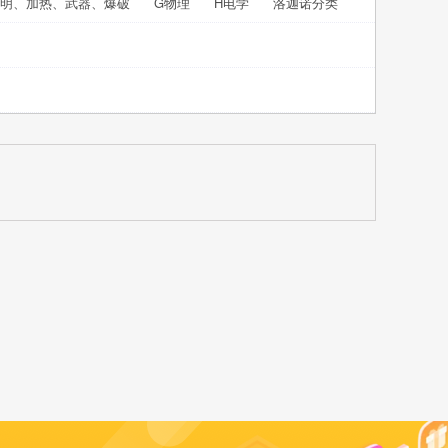
照明、加热、武器、爆破
G物理
H电学
洛迦诺分类