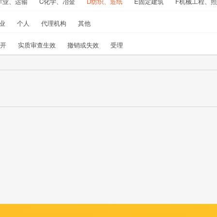
作业、运输
C化学、冶金
D纺织、造纸
E固定建筑
F机械工程、
业
个人
代理机构
其他
开
实质审查生效
撤销或失效
受理