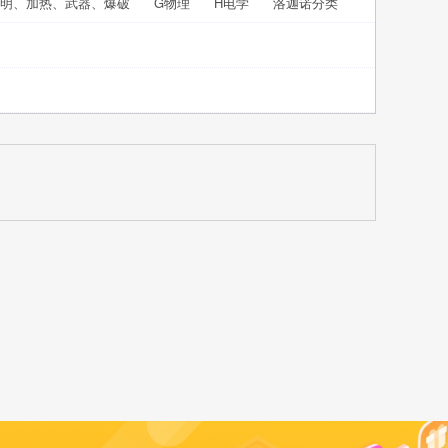
照明、加热、武器、爆破
G物理
H电学
洛迦诺分类