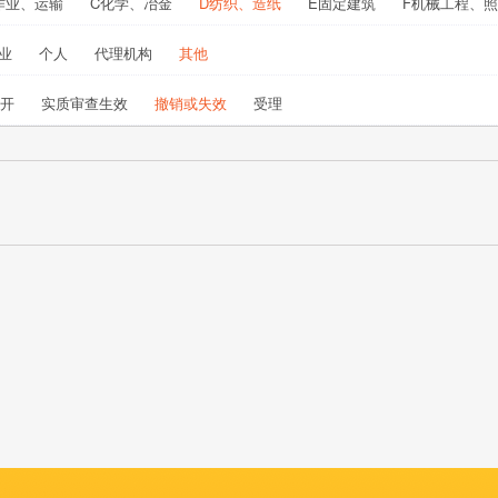
作业、运输
C化学、冶金
D纺织、造纸
E固定建筑
F机械工程、
业
个人
代理机构
其他
开
实质审查生效
撤销或失效
受理